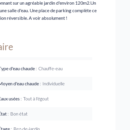
onnant sur un agréable jardin d'environ 120m2.Un
e salle d'eau. Une place de parking complète ce
ion réversible. A voir absolument !
ire
Type d'eau chaude
Chauffe-eau
Moyen d'eau chaude
Individuelle
Eaux usées
Tout à l'égout
État
Bon état
Étage
Rez-de-jardin